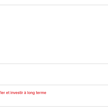
uvel onglet
ouvre dans un nouvel onglet
ier et investir à long terme
s’ouvre dans un nouvel onglet