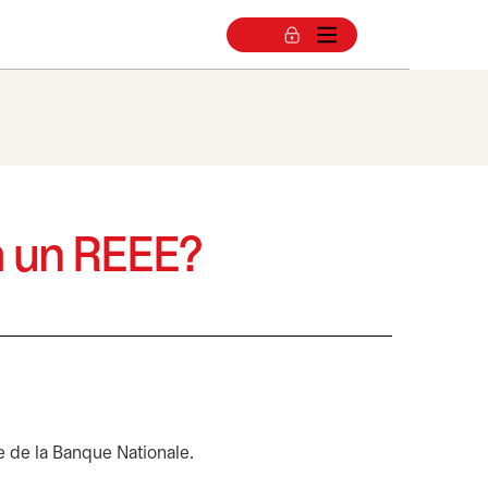
à un REEE?
e dans un nouvel onglet
e de la Banque Nationale.