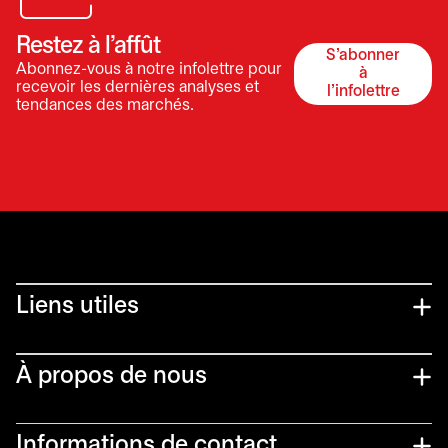
Restez à l’affût
S'abonner
Abonnez-vous à notre infolettre pour
à
s’ouvre dan
recevoir les dernières analyses et
l'infolettre
tendances des marchés.
Liens utiles​
À propos de nous
Informations de contact