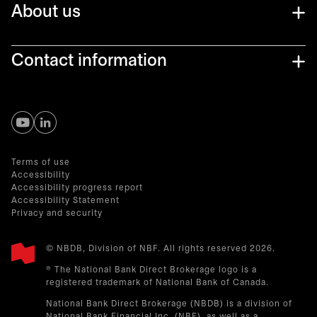
About us
Contact information
s’ouvre dans un nouvel onglet
s’ouvre dans un nouvel onglet
Terms of use
Accessibility
Accessibility progress report
Accessibility Statement
Privacy and security
© NBDB, Division of NBF. All rights reserved 2026.
® The National Bank Direct Brokerage logo is a
registered trademark of National Bank of Canada.
National Bank Direct Brokerage (NBDB) is a division of
National Bank Financial Inc. (NBF), as well as a