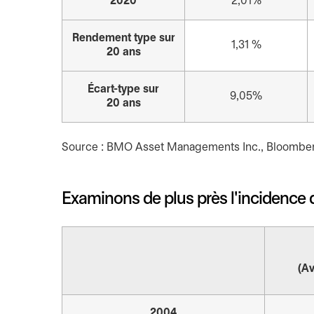
2020
2,01%
Rendement type sur
1,31 %
20 ans
Écart-type sur
9,05%
20 ans
Source : BMO Asset Managements Inc., Bloombe
Examinons de plus près l'incidence 
(Av
2004