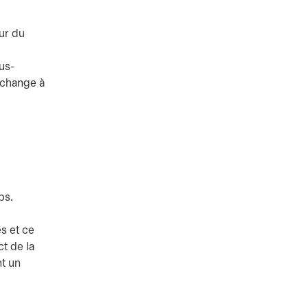
ur du
us-
 change à
ps.
s et ce
t de la
nt un