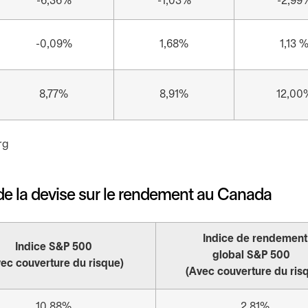
-6,36%
-1,03%
-2,99
-0,09%
1,68%
1,13 
8,77%
8,91%
12,00
rg
de la devise sur le rendement au Canada
Indice de rendement
Indice S&P 500
global S&P 500
ec couverture du risque)
(Avec couverture du ris
10,88%
2,81%