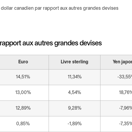
rapport aux autres grandes devises
Euro
Livre sterling
Yen japo
14,51%
11,34%
-33,5
13,00%
4,54%
18,76
12,89%
9,28%
-7,96
0,85%
-1,89%
-7,35