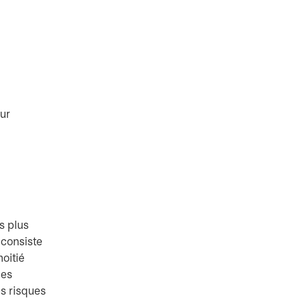
eur
s plus
 consiste
moitié
des
es risques