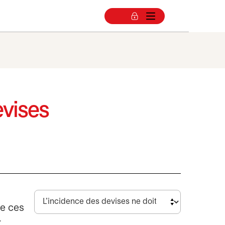
evises
de ces
r