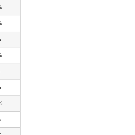
%
%
%
%
%
%
%
%