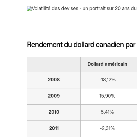
Rendement du dollard canadien par 
Dollard américain
2008
-18,12%
2009
15,90%
2010
5,41%
2011
-2,31%