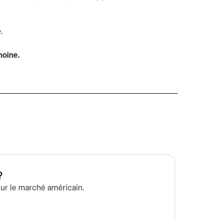
e
.
moine.
?
Peut-o
ur le marché américain.