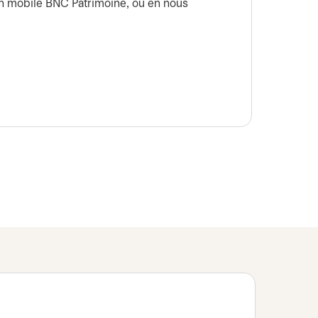
BNC P
ion mobile BNC Patrimoine, ou en nous
Apprene