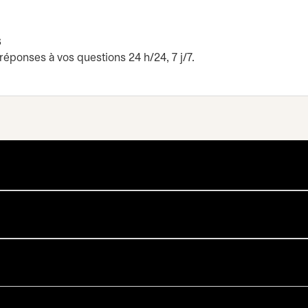
s
réponses à vos questions 24 h/24, 7 j/7.