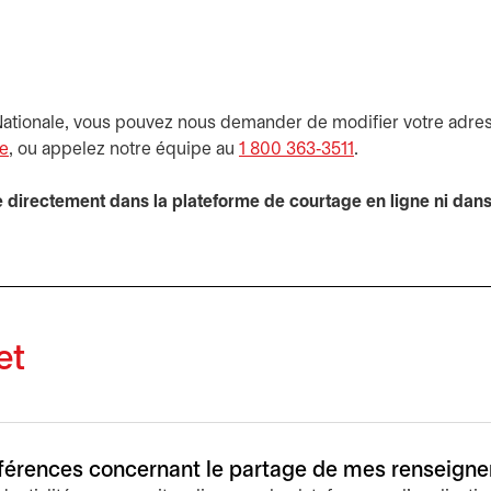
Nationale, vous pouvez nous demander de modifier votre adre
ne
s’ouvre dans un nouvel onglet
, ou appelez notre équipe au
1 800 363‑3511
.
 directement dans la plateforme de courtage en ligne ni dan
et
éférences concernant le partage de mes renseign