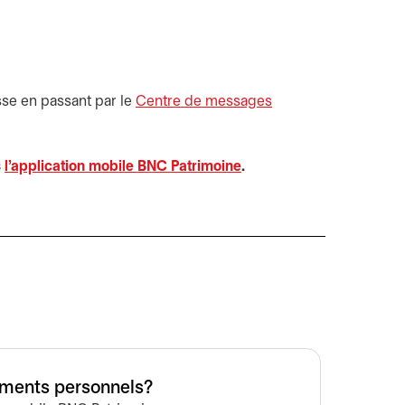
sse en passant par le
Centre de messages
s
l'application mobile BNC Patrimoine
.
ements personnels?
Commen