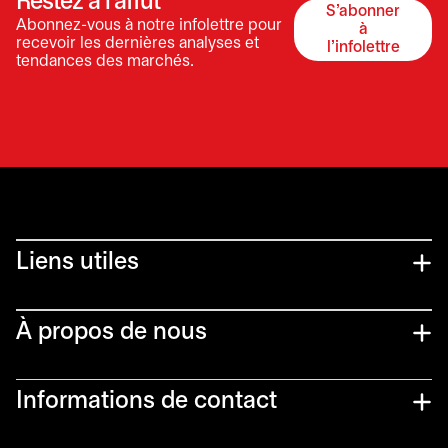
Restez à l’affût
S'abonner
Abonnez-vous à notre infolettre pour
à
s’ouvre dan
recevoir les dernières analyses et
l'infolettre
tendances des marchés.
Liens utiles​
À propos de nous
Informations de contact